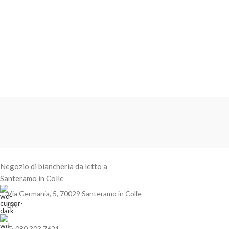
Negozio di biancheria da letto a
Santeramo in Colle
Via Germania, 5, 70029 Santeramo in Colle
BA
T: 080 303 7621