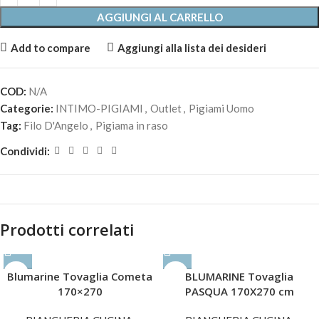
AGGIUNGI AL CARRELLO
Add to compare
Aggiungi alla lista dei desideri
COD:
N/A
Categorie:
INTIMO-PIGIAMI
,
Outlet
,
Pigiami Uomo
Tag:
Filo D'Angelo
,
Pigiama in raso
Condividi:
Prodotti correlati
Blumarine Tovaglia Cometa
BLUMARINE Tovaglia
170×270
PASQUA 170X270 cm